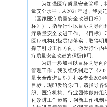
为加强医疗质量安全管理，
量安全水平，
从
2021年起，
我委
《
国家医疗质量安全改进目标
》
标》）
，指导行业以目标为导向
疗质量安全改进工作
。
《
目标
》
医疗机构
积极
贯彻
落实，取得明
挥
了引导工作方向
、
激发行业内
疗质量安全改进的
积极
作用。
为进一步
加强以
目标
为导向
管理工作
，我委
组织
制定了《
202
量安全改进目标
》
和各
专业
202
4
目标
，
现印发
给你们，
请
指导各
织、医疗机构、行业团体做好组
化改进工作策略，创新工作机制