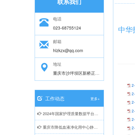
联系我们
电话
中华
023-68755124
邮箱
hlzkzx@qq.com
地址
重庆市沙坪坝区新桥正街83号
2
2
工作动态
更多+
2
2
2024年国家护理质量数据平台全国及重庆市二级、三级综合医院（含中医综合）护理专业质控指标结果
2
重庆市降低血液净化用中心静脉导管相关血流感染防控管理培训班成功举办
2