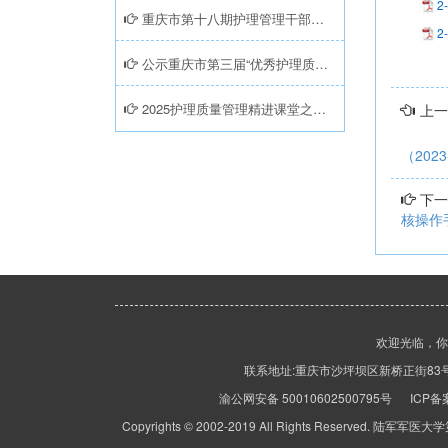
2
重庆市第十八期护理管理干部培训班暨陆军第六期护理质量管理骨干培训班成功举办
2
公示重庆市第三届“优秀护理质量改进项目”大赛现场展示结果
2025护理质量管理精进课堂之根因分析（RCA）专题培训在新桥医院顺利召开
上一
（2023
下一
核操作
欢迎光临，
联系地址:重庆市沙坪坝区新桥正街83号 客服热线
渝公网安备 50010602500795号 ICP
Copyrights © 2002-2019 All Rights Rese